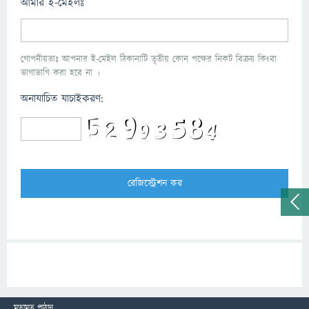
আমার ই-মেইলঃ
গোপনীয়তাঃ আপনার ই-মেইল ঠিকানাটি তৃতীয় কোন পক্ষের নিকট বিক্রয় কিংবা
ভাগাভাগি করা হবে না ।
অনাযাচিত যাচাইকরণ:
মতামত পাঠান