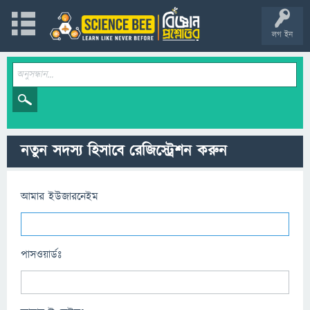
লগ ইন
নতুন সদস্য হিসাবে রেজিস্ট্রেশন করুন
আমার ইউজারনেইম
পাসওয়ার্ডঃ