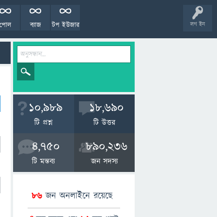
পোল
ব্যাজ
টপ ইউজার
লগ ইন
10,989
18,690
টি প্রশ্ন
টি উত্তর
4,750
890,236
টি মন্তব্য
জন সদস্য
86
জন অনলাইনে রয়েছে