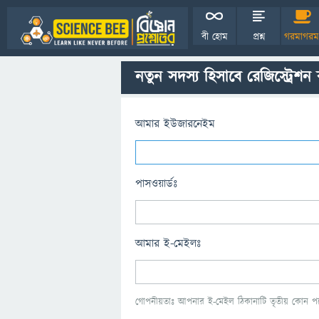
বী হোম
প্রশ্ন
গরমাগরম
নতুন সদস্য হিসাবে রেজিস্ট্রেশন
আমার ইউজারনেইম
পাসওয়ার্ডঃ
আমার ই-মেইলঃ
গোপনীয়তাঃ আপনার ই-মেইল ঠিকানাটি তৃতীয় কোন পক্ষ