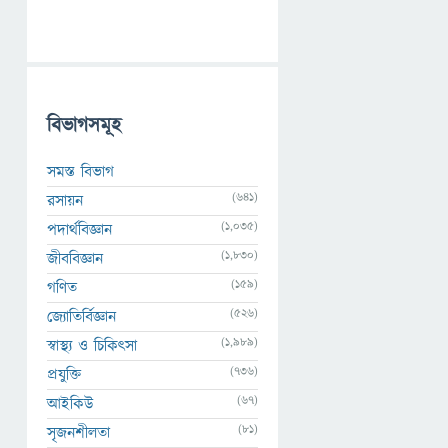
বিভাগসমূহ
সমস্ত বিভাগ
(641)
রসায়ন
(1,035)
পদার্থবিজ্ঞান
(1,830)
জীববিজ্ঞান
(159)
গণিত
(526)
জ্যোতির্বিজ্ঞান
(1,989)
স্বাস্থ্য ও চিকিৎসা
(736)
প্রযুক্তি
(67)
আইকিউ
(81)
সৃজনশীলতা