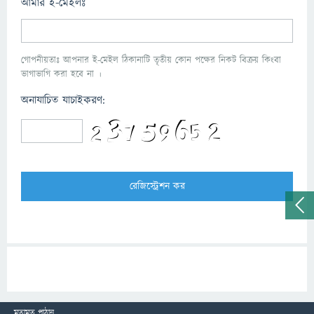
আমার ই-মেইলঃ
গোপনীয়তাঃ আপনার ই-মেইল ঠিকানাটি তৃতীয় কোন পক্ষের নিকট বিক্রয় কিংবা
ভাগাভাগি করা হবে না ।
অনাযাচিত যাচাইকরণ:
মতামত পাঠান