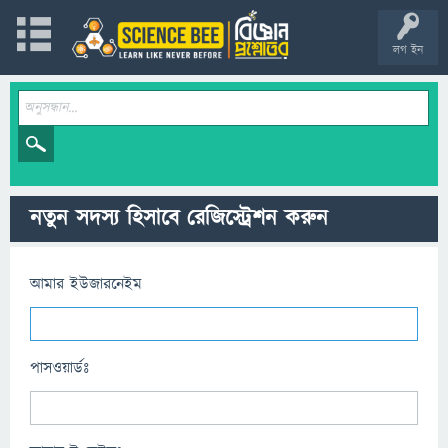
লগ ইন
নতুন সদস্য হিসাবে রেজিস্ট্রেশন করুন
আমার ইউজারনেইম
পাসওয়ার্ডঃ