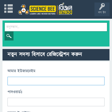
লগ ইন
নতুন সদস্য হিসাবে রেজিস্ট্রেশন করুন
আমার ইউজারনেইম
পাসওয়ার্ডঃ