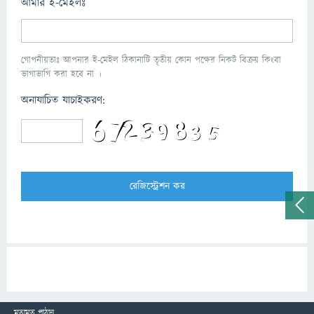
আমার ই-মেইলঃ
গোপনীয়তাঃ আপনার ই-মেইল ঠিকানাটি তৃতীয় কোন পক্ষের নিকট বিক্রয় কিংবা
ভাগাভাগি করা হবে না ।
অনাযাচিত যাচাইকরণ:
মতামত পাঠান