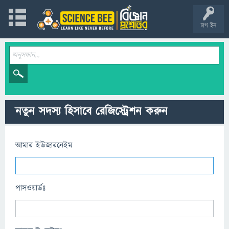
লগ ইন
নতুন সদস্য হিসাবে রেজিস্ট্রেশন করুন
আমার ইউজারনেইম
পাসওয়ার্ডঃ