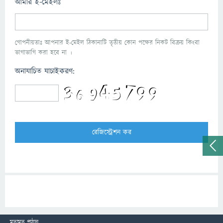
আমার ই-মেইলঃ
গোপনীয়তাঃ আপনার ই-মেইল ঠিকানাটি তৃতীয় কোন পক্ষের নিকট বিক্রয় কিংবা
ভাগাভাগি করা হবে না ।
অনাযাচিত যাচাইকরণ:
মতামত পাঠান