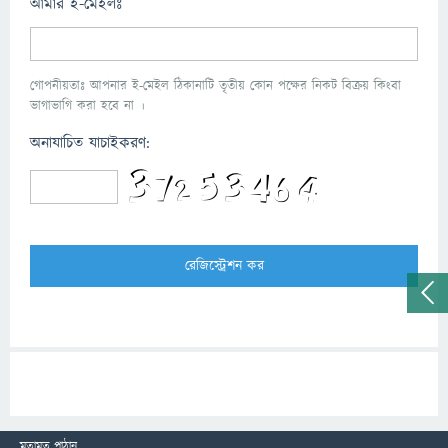
আমার ই-মেইলঃ
গোপনীয়তাঃ আপনার ই-মেইল ঠিকানাটি তৃতীয় কোন পক্ষের নিকট বিক্রয় কিংবা
ভাগাভাগি করা হবে না ।
অনাযাচিত যাচাইকরণ:
মতামত পাঠান