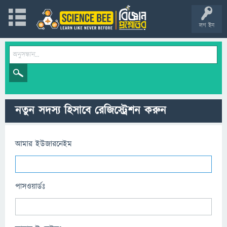
লগ ইন
নতুন সদস্য হিসাবে রেজিস্ট্রেশন করুন
আমার ইউজারনেইম
পাসওয়ার্ডঃ