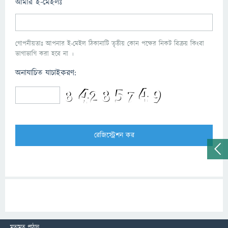
আমার ই-মেইলঃ
গোপনীয়তাঃ আপনার ই-মেইল ঠিকানাটি তৃতীয় কোন পক্ষের নিকট বিক্রয় কিংবা
ভাগাভাগি করা হবে না ।
অনাযাচিত যাচাইকরণ:
মতামত পাঠান