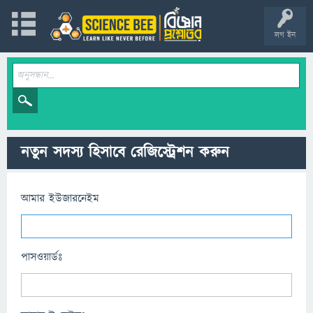
লগ ইন
নতুন সদস্য হিসাবে রেজিস্ট্রেশন করুন
আমার ইউজারনেইম
পাসওয়ার্ডঃ