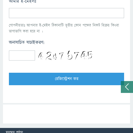
আমার ই-মেইলঃ
গোপনীয়তাঃ আপনার ই-মেইল ঠিকানাটি তৃতীয় কোন পক্ষের নিকট বিক্রয় কিংবা
ভাগাভাগি করা হবে না ।
অনাযাচিত যাচাইকরণ:
মতামত পাঠান