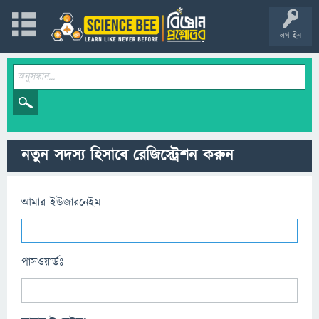
লগ ইন
নতুন সদস্য হিসাবে রেজিস্ট্রেশন করুন
আমার ইউজারনেইম
পাসওয়ার্ডঃ