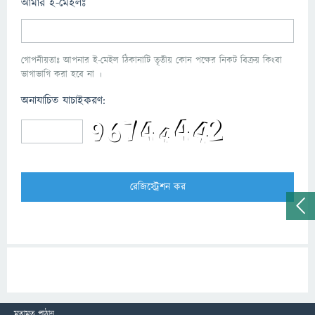
আমার ই-মেইলঃ
গোপনীয়তাঃ আপনার ই-মেইল ঠিকানাটি তৃতীয় কোন পক্ষের নিকট বিক্রয় কিংবা
ভাগাভাগি করা হবে না ।
অনাযাচিত যাচাইকরণ:
মতামত পাঠান