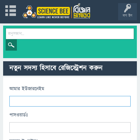
লগ ইন
নতুন সদস্য হিসাবে রেজিস্ট্রেশন করুন
আমার ইউজারনেইম
পাসওয়ার্ডঃ