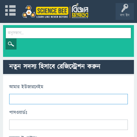
লগ ইন
নতুন সদস্য হিসাবে রেজিস্ট্রেশন করুন
আমার ইউজারনেইম
পাসওয়ার্ডঃ