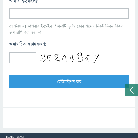
আমার ই-মেইলঃ
গোপনীয়তাঃ আপনার ই-মেইল ঠিকানাটি তৃতীয় কোন পক্ষের নিকট বিক্রয় কিংবা
ভাগাভাগি করা হবে না ।
অনাযাচিত যাচাইকরণ:
মতামত পাঠান