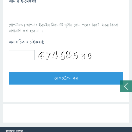
আমার ই-মেইলঃ
গোপনীয়তাঃ আপনার ই-মেইল ঠিকানাটি তৃতীয় কোন পক্ষের নিকট বিক্রয় কিংবা
ভাগাভাগি করা হবে না ।
অনাযাচিত যাচাইকরণ:
মতামত পাঠান