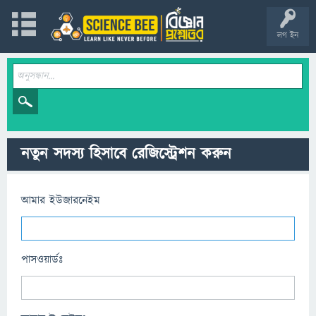
লগ ইন
নতুন সদস্য হিসাবে রেজিস্ট্রেশন করুন
আমার ইউজারনেইম
পাসওয়ার্ডঃ