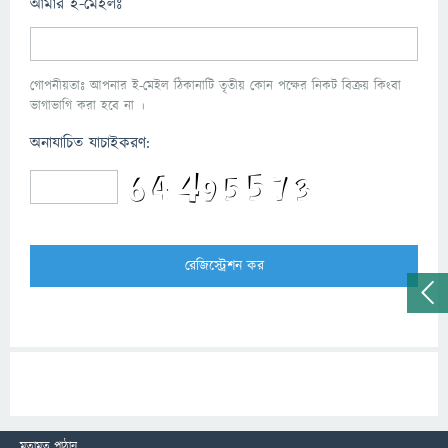
আমার ই-মেইলঃ
গোপনীয়তাঃ আপনার ই-মেইল ঠিকানাটি তৃতীয় কোন পক্ষের নিকট বিক্রয় কিংবা
ভাগাভাগি করা হবে না ।
অনাযাচিত যাচাইকরণ:
মতামত পাঠান