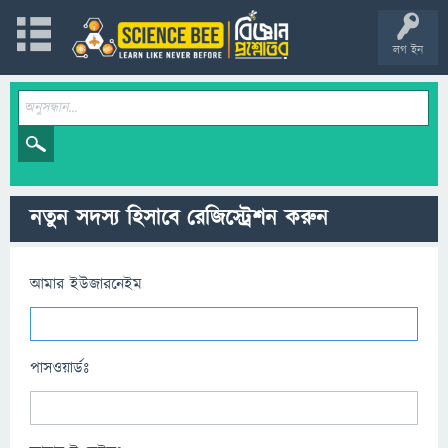
লগ ইন
নতুন সদস্য হিসাবে রেজিস্ট্রেশন করুন
আমার ইউজারনেইম
পাসওয়ার্ডঃ