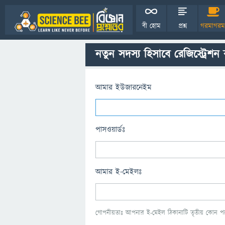
বী হোম
প্রশ্ন
গরমাগরম
নতুন সদস্য হিসাবে রেজিস্ট্রেশন
আমার ইউজারনেইম
পাসওয়ার্ডঃ
আমার ই-মেইলঃ
গোপনীয়তাঃ আপনার ই-মেইল ঠিকানাটি তৃতীয় কোন পক্ষ