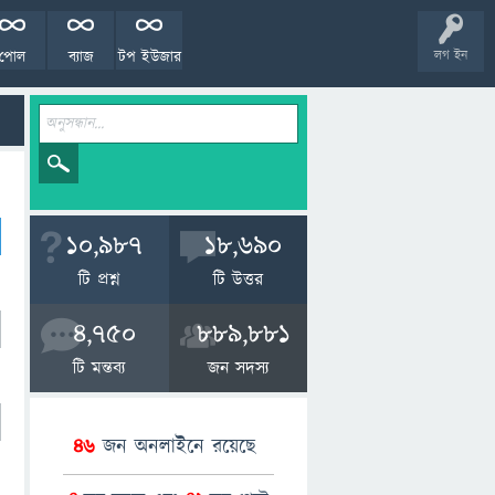
পোল
ব্যাজ
টপ ইউজার
লগ ইন
10,987
18,690
টি প্রশ্ন
টি উত্তর
4,750
889,881
টি মন্তব্য
জন সদস্য
46
জন অনলাইনে রয়েছে