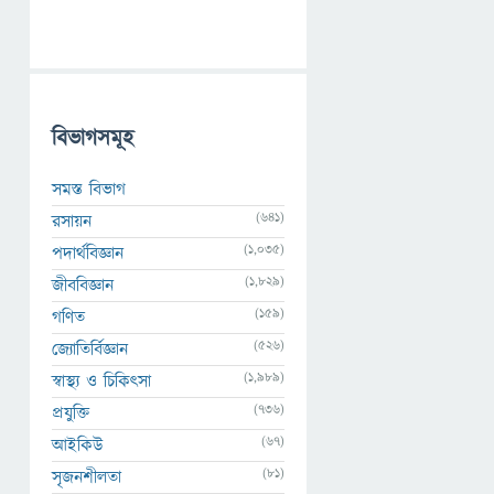
বিভাগসমূহ
সমস্ত বিভাগ
(641)
রসায়ন
(1,035)
পদার্থবিজ্ঞান
(1,829)
জীববিজ্ঞান
(159)
গণিত
(526)
জ্যোতির্বিজ্ঞান
(1,989)
স্বাস্থ্য ও চিকিৎসা
(736)
প্রযুক্তি
(67)
আইকিউ
(81)
সৃজনশীলতা