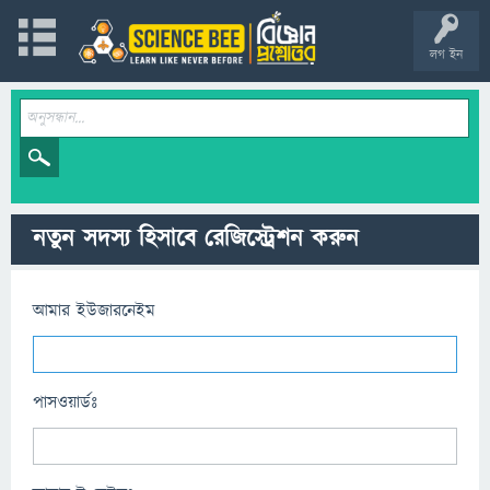
লগ ইন
নতুন সদস্য হিসাবে রেজিস্ট্রেশন করুন
আমার ইউজারনেইম
পাসওয়ার্ডঃ