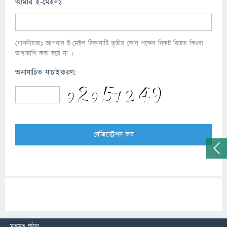
আমার ই-মেইলঃ
গোপনীয়তাঃ আপনার ই-মেইল ঠিকানাটি তৃতীয় কোন পক্ষের নিকট বিক্রয় কিংবা
ভাগাভাগি করা হবে না ।
অনাযাচিত যাচাইকরণ:
মতামত পাঠান