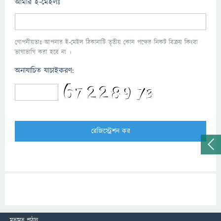
আমার ই-মেইলঃ
গোপনীয়তাঃ আপনার ই-মেইল ঠিকানাটি তৃতীয় কোন পক্ষের নিকট বিক্রয় কিংবা
ভাগাভাগি করা হবে না ।
অনাযাচিত যাচাইকরণ:
মতামত পাঠান