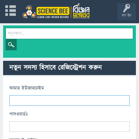
লগ ইন
নতুন সদস্য হিসাবে রেজিস্ট্রেশন করুন
আমার ইউজারনেইম
পাসওয়ার্ডঃ