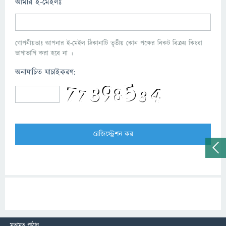
আমার ই-মেইলঃ
গোপনীয়তাঃ আপনার ই-মেইল ঠিকানাটি তৃতীয় কোন পক্ষের নিকট বিক্রয় কিংবা
ভাগাভাগি করা হবে না ।
অনাযাচিত যাচাইকরণ:
মতামত পাঠান