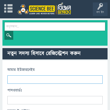
লগ ইন
নতুন সদস্য হিসাবে রেজিস্ট্রেশন করুন
আমার ইউজারনেইম
পাসওয়ার্ডঃ