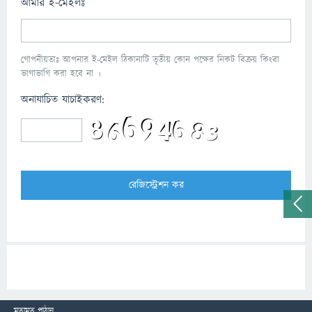
আমার ই-মেইলঃ
গোপনীয়তাঃ আপনার ই-মেইল ঠিকানাটি তৃতীয় কোন পক্ষের নিকট বিক্রয় কিংবা
ভাগাভাগি করা হবে না ।
অনাযাচিত যাচাইকরণ:
মতামত পাঠান