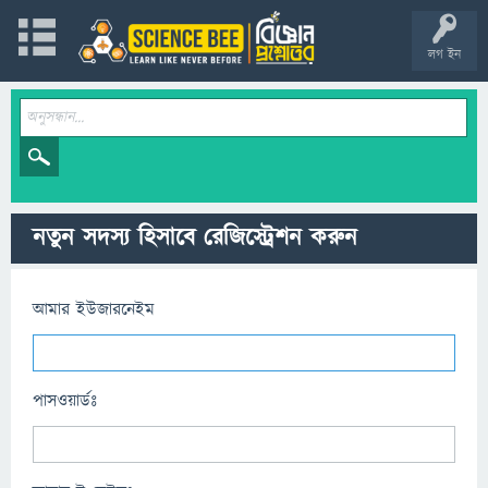
লগ ইন
নতুন সদস্য হিসাবে রেজিস্ট্রেশন করুন
আমার ইউজারনেইম
পাসওয়ার্ডঃ