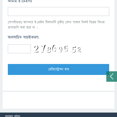
আমার ই-মেইলঃ
গোপনীয়তাঃ আপনার ই-মেইল ঠিকানাটি তৃতীয় কোন পক্ষের নিকট বিক্রয় কিংবা
ভাগাভাগি করা হবে না ।
অনাযাচিত যাচাইকরণ:
মতামত পাঠান