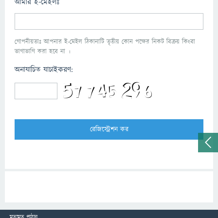
আমার ই-মেইলঃ
গোপনীয়তাঃ আপনার ই-মেইল ঠিকানাটি তৃতীয় কোন পক্ষের নিকট বিক্রয় কিংবা
ভাগাভাগি করা হবে না ।
অনাযাচিত যাচাইকরণ:
মতামত পাঠান