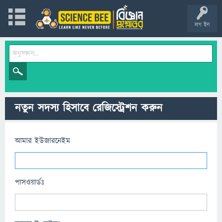
লগ ইন
নতুন সদস্য হিসাবে রেজিস্ট্রেশন করুন
আমার ইউজারনেইম
পাসওয়ার্ডঃ