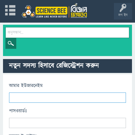
লগ ইন
নতুন সদস্য হিসাবে রেজিস্ট্রেশন করুন
আমার ইউজারনেইম
পাসওয়ার্ডঃ