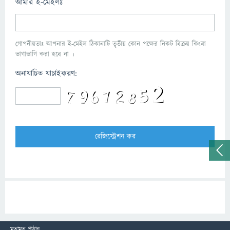
আমার ই-মেইলঃ
গোপনীয়তাঃ আপনার ই-মেইল ঠিকানাটি তৃতীয় কোন পক্ষের নিকট বিক্রয় কিংবা
ভাগাভাগি করা হবে না ।
অনাযাচিত যাচাইকরণ:
মতামত পাঠান