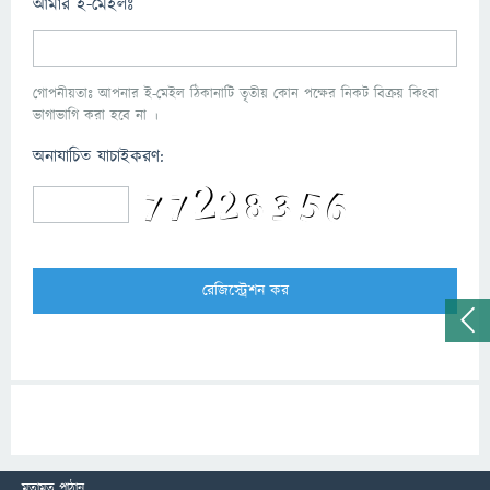
আমার ই-মেইলঃ
গোপনীয়তাঃ আপনার ই-মেইল ঠিকানাটি তৃতীয় কোন পক্ষের নিকট বিক্রয় কিংবা
ভাগাভাগি করা হবে না ।
অনাযাচিত যাচাইকরণ:
মতামত পাঠান