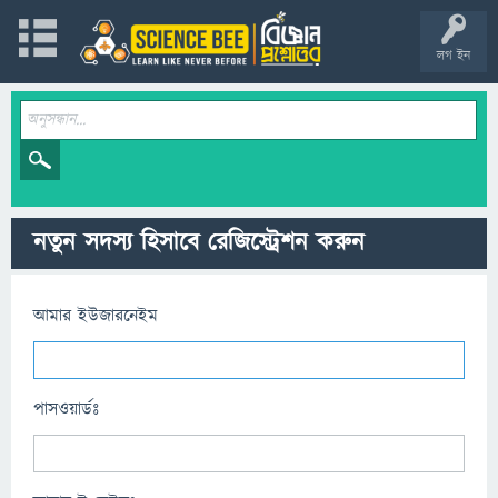
লগ ইন
নতুন সদস্য হিসাবে রেজিস্ট্রেশন করুন
আমার ইউজারনেইম
পাসওয়ার্ডঃ