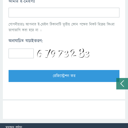
আমার ই-মেইলঃ
গোপনীয়তাঃ আপনার ই-মেইল ঠিকানাটি তৃতীয় কোন পক্ষের নিকট বিক্রয় কিংবা
ভাগাভাগি করা হবে না ।
অনাযাচিত যাচাইকরণ:
মতামত পাঠান