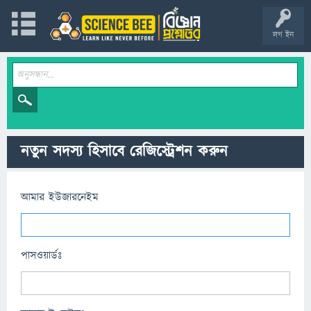
লগ ইন
নতুন সদস্য হিসাবে রেজিস্ট্রেশন করুন
আমার ইউজারনেইম
পাসওয়ার্ডঃ