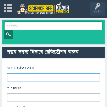
লগ ইন
নতুন সদস্য হিসাবে রেজিস্ট্রেশন করুন
আমার ইউজারনেইম
পাসওয়ার্ডঃ