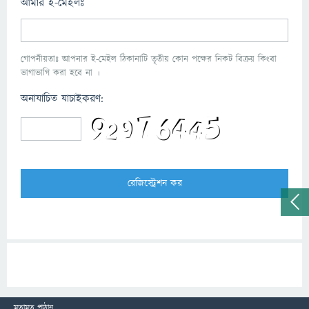
আমার ই-মেইলঃ
গোপনীয়তাঃ আপনার ই-মেইল ঠিকানাটি তৃতীয় কোন পক্ষের নিকট বিক্রয় কিংবা
ভাগাভাগি করা হবে না ।
অনাযাচিত যাচাইকরণ:
মতামত পাঠান