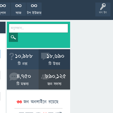
পোল
ব্যাজ
টপ ইউজার
লগ ইন
10,988
18,690
টি প্রশ্ন
টি উত্তর
4,750
890,125
টি মন্তব্য
জন সদস্য
33
জন অনলাইনে রয়েছে