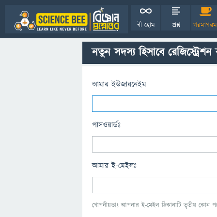
বী হোম
প্রশ্ন
গরমাগরম
নতুন সদস্য হিসাবে রেজিস্ট্রেশন
আমার ইউজারনেইম
পাসওয়ার্ডঃ
আমার ই-মেইলঃ
গোপনীয়তাঃ আপনার ই-মেইল ঠিকানাটি তৃতীয় কোন পক্ষ