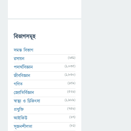
বিভাগসমূহ
সমস্ত বিভাগ
(641)
রসায়ন
(1,035)
পদার্থবিজ্ঞান
(1,830)
জীববিজ্ঞান
(159)
গণিত
(526)
জ্যোতির্বিজ্ঞান
(1,989)
স্বাস্থ্য ও চিকিৎসা
(736)
প্রযুক্তি
(67)
আইকিউ
(81)
সৃজনশীলতা