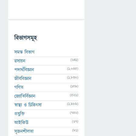
বিভাগসমূহ
সমস্ত বিভাগ
(641)
রসায়ন
(1,035)
পদার্থবিজ্ঞান
(1,830)
জীববিজ্ঞান
(159)
গণিত
(526)
জ্যোতির্বিজ্ঞান
(1,989)
স্বাস্থ্য ও চিকিৎসা
(736)
প্রযুক্তি
(67)
আইকিউ
(81)
সৃজনশীলতা