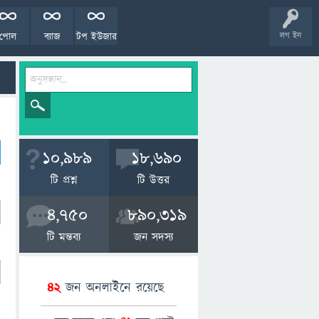
পোল
ব্যাজ
টপ ইউজার
লগ ইন
10,989
18,690
টি প্রশ্ন
টি উত্তর
4,750
890,319
টি মন্তব্য
জন সদস্য
42
জন অনলাইনে রয়েছে