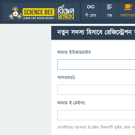
বী হোম
প্রশ্ন
গরমাগরম
নতুন সদস্য হিসাবে রেজিস্ট্রেশন
আমার ইউজারনেইম
পাসওয়ার্ডঃ
আমার ই-মেইলঃ
গোপনীয়তাঃ আপনার ই-মেইল ঠিকানাটি তৃতীয় কোন পক্ষ