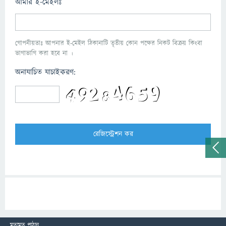
আমার ই-মেইলঃ
গোপনীয়তাঃ আপনার ই-মেইল ঠিকানাটি তৃতীয় কোন পক্ষের নিকট বিক্রয় কিংবা
ভাগাভাগি করা হবে না ।
অনাযাচিত যাচাইকরণ:
মতামত পাঠান