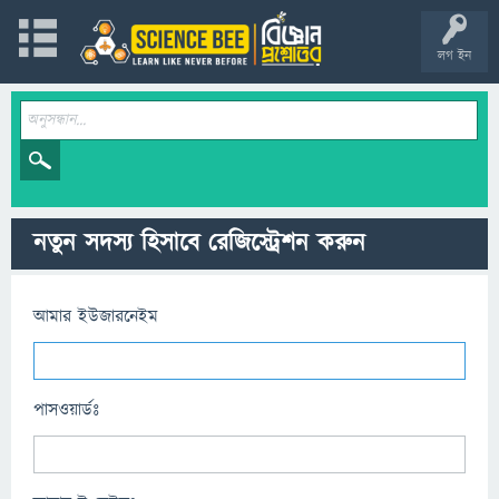
লগ ইন
নতুন সদস্য হিসাবে রেজিস্ট্রেশন করুন
আমার ইউজারনেইম
পাসওয়ার্ডঃ