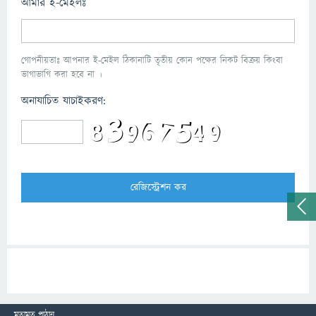
আমার ই-মেইলঃ
গোপনীয়তাঃ আপনার ই-মেইল ঠিকানাটি তৃতীয় কোন পক্ষের নিকট বিক্রয় কিংবা
ভাগাভাগি করা হবে না ।
অনাযাচিত যাচাইকরণ:
মতামত পাঠান