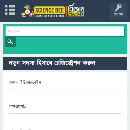
লগ ইন
নতুন সদস্য হিসাবে রেজিস্ট্রেশন করুন
আমার ইউজারনেইম
পাসওয়ার্ডঃ