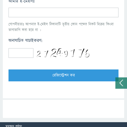
আমার ই-মেইলঃ
গোপনীয়তাঃ আপনার ই-মেইল ঠিকানাটি তৃতীয় কোন পক্ষের নিকট বিক্রয় কিংবা
ভাগাভাগি করা হবে না ।
অনাযাচিত যাচাইকরণ:
মতামত পাঠান