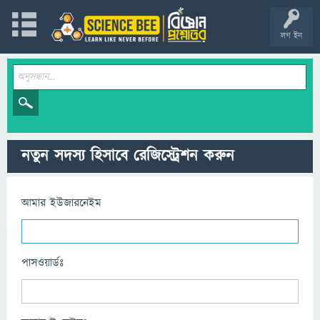
লগ ইন
নতুন সদস্য হিসাবে রেজিস্ট্রেশন করুন
আমার ইউজারনেইম
পাসওয়ার্ডঃ