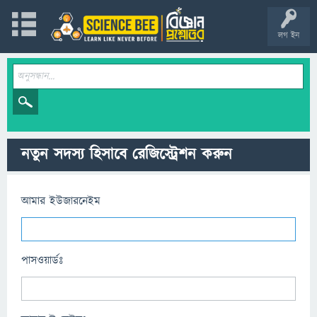
লগ ইন
নতুন সদস্য হিসাবে রেজিস্ট্রেশন করুন
আমার ইউজারনেইম
পাসওয়ার্ডঃ