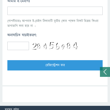
আমার ই-মেইলঃ
গোপনীয়তাঃ আপনার ই-মেইল ঠিকানাটি তৃতীয় কোন পক্ষের নিকট বিক্রয় কিংবা
ভাগাভাগি করা হবে না ।
অনাযাচিত যাচাইকরণ:
মতামত পাঠান