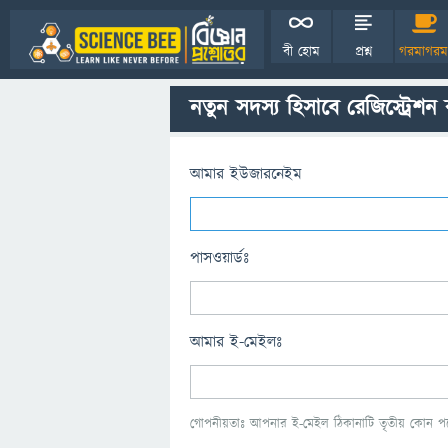
বী হোম
প্রশ্ন
গরমাগরম
নতুন সদস্য হিসাবে রেজিস্ট্রেশন
আমার ইউজারনেইম
পাসওয়ার্ডঃ
আমার ই-মেইলঃ
গোপনীয়তাঃ আপনার ই-মেইল ঠিকানাটি তৃতীয় কোন পক্ষ