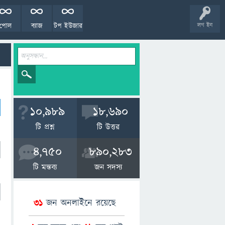
পোল
ব্যাজ
টপ ইউজার
লগ ইন
10,989
18,690
টি প্রশ্ন
টি উত্তর
4,750
890,283
টি মন্তব্য
জন সদস্য
31
জন অনলাইনে রয়েছে