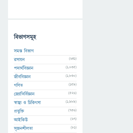
বিভাগসমূহ
সমস্ত বিভাগ
(641)
রসায়ন
(1,035)
পদার্থবিজ্ঞান
(1,830)
জীববিজ্ঞান
(159)
গণিত
(526)
জ্যোতির্বিজ্ঞান
(1,989)
স্বাস্থ্য ও চিকিৎসা
(736)
প্রযুক্তি
(67)
আইকিউ
(81)
সৃজনশীলতা