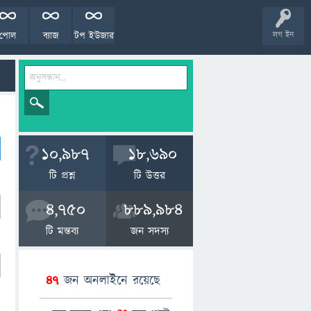
পোল
ব্যাজ
টপ ইউজার
লগ ইন
10,987
18,690
টি প্রশ্ন
টি উত্তর
4,750
889,984
টি মন্তব্য
জন সদস্য
47
জন অনলাইনে রয়েছে