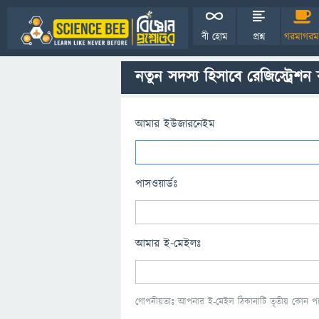
বী হোম
প্রশ্ন
গরমাগরম
নতুন সদস্য হিসাবে রেজিস্ট্রেশন
আমার ইউজারনেইম
পাসওয়ার্ডঃ
আমার ই-মেইলঃ
গোপনীয়তাঃ আপনার ই-মেইল ঠিকানাটি তৃতীয় কোন পক্ষ