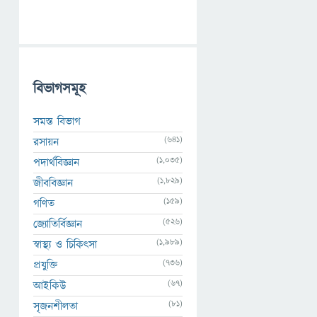
বিভাগসমূহ
সমস্ত বিভাগ
(641)
রসায়ন
(1,035)
পদার্থবিজ্ঞান
(1,829)
জীববিজ্ঞান
(159)
গণিত
(526)
জ্যোতির্বিজ্ঞান
(1,989)
স্বাস্থ্য ও চিকিৎসা
(736)
প্রযুক্তি
(67)
আইকিউ
(81)
সৃজনশীলতা