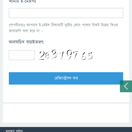
আমার ই-মেইলঃ
গোপনীয়তাঃ আপনার ই-মেইল ঠিকানাটি তৃতীয় কোন পক্ষের নিকট বিক্রয় কিংবা
ভাগাভাগি করা হবে না ।
অনাযাচিত যাচাইকরণ:
মতামত পাঠান