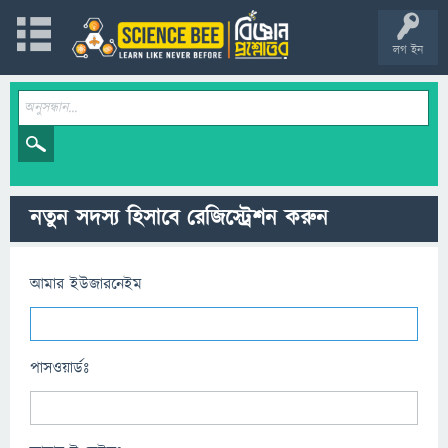
লগ ইন
নতুন সদস্য হিসাবে রেজিস্ট্রেশন করুন
আমার ইউজারনেইম
পাসওয়ার্ডঃ