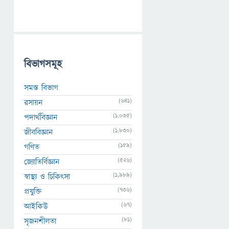
বিভাগসমূহ
সমস্ত বিভাগ
(641)
রসায়ন
(1,035)
পদার্থবিজ্ঞান
(1,830)
জীববিজ্ঞান
(159)
গণিত
(526)
জ্যোতির্বিজ্ঞান
(1,989)
স্বাস্থ্য ও চিকিৎসা
(736)
প্রযুক্তি
(67)
আইকিউ
(81)
সৃজনশীলতা