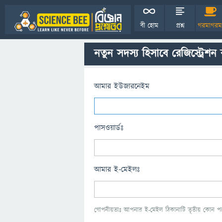
বী হোম
প্রশ্ন
গরমাগরম
নতুন সদস্য হিসাবে রেজিস্ট্রেশন
আমার ইউজারনেইম
পাসওয়ার্ডঃ
আমার ই-মেইলঃ
গোপনীয়তাঃ আপনার ই-মেইল ঠিকানাটি তৃতীয় কোন পক্ষ