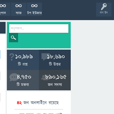
পোল
ব্যাজ
টপ ইউজার
লগ ইন
10,989
18,690
টি প্রশ্ন
টি উত্তর
4,750
890,165
টি মন্তব্য
জন সদস্য
42
জন অনলাইনে রয়েছে