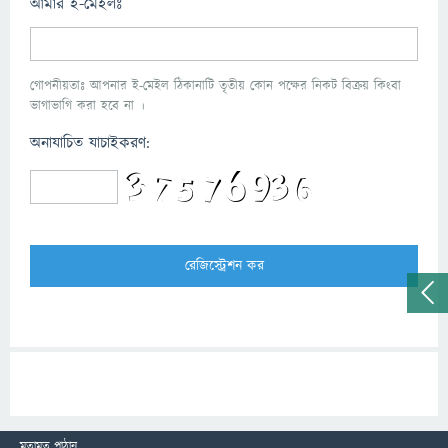
আমার ই-মেইলঃ
গোপনীয়তাঃ আপনার ই-মেইল ঠিকানাটি তৃতীয় কোন পক্ষের নিকট বিক্রয় কিংবা
ভাগাভাগি করা হবে না ।
অনাযাচিত যাচাইকরণ:
মতামত পাঠান