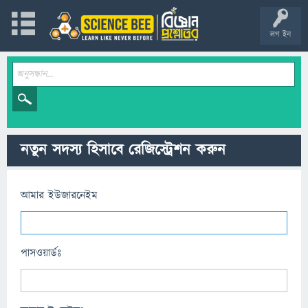
লগ ইন
নতুন সদস্য হিসাবে রেজিস্ট্রেশন করুন
আমার ইউজারনেইম
পাসওয়ার্ডঃ