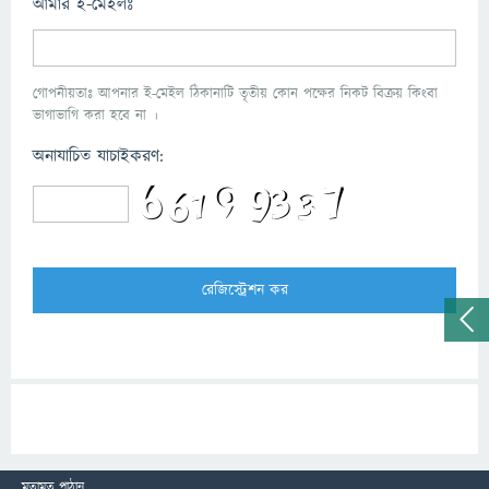
আমার ই-মেইলঃ
গোপনীয়তাঃ আপনার ই-মেইল ঠিকানাটি তৃতীয় কোন পক্ষের নিকট বিক্রয় কিংবা
ভাগাভাগি করা হবে না ।
অনাযাচিত যাচাইকরণ:
মতামত পাঠান