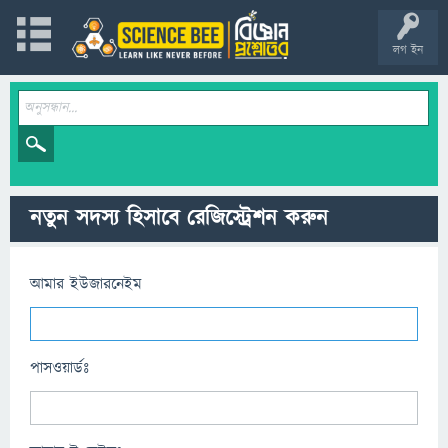
লগ ইন
নতুন সদস্য হিসাবে রেজিস্ট্রেশন করুন
আমার ইউজারনেইম
পাসওয়ার্ডঃ