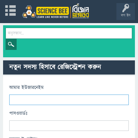
লগ ইন
নতুন সদস্য হিসাবে রেজিস্ট্রেশন করুন
আমার ইউজারনেইম
পাসওয়ার্ডঃ