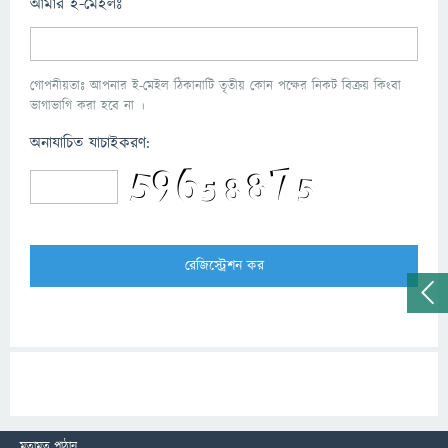
আমার ই-মেইলঃ
গোপনীয়তাঃ আপনার ই-মেইল ঠিকানাটি তৃতীয় কোন পক্ষের নিকট বিক্রয় কিংবা
ভাগাভাগি করা হবে না ।
অনাযাচিত যাচাইকরণ:
মতামত পাঠান