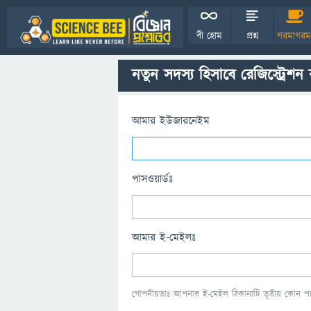
বী হোম
প্রশ্ন
গরমাগরম
নতুন সদস্য হিসাবে রেজিস্ট্রেশন
আমার ইউজারনেইম
পাসওয়ার্ডঃ
আমার ই-মেইলঃ
গোপনীয়তাঃ আপনার ই-মেইল ঠিকানাটি তৃতীয় কোন পক্ষ