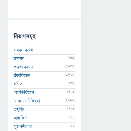
বিভাগসমূহ
সমস্ত বিভাগ
(641)
রসায়ন
(1,035)
পদার্থবিজ্ঞান
(1,830)
জীববিজ্ঞান
(159)
গণিত
(526)
জ্যোতির্বিজ্ঞান
(1,989)
স্বাস্থ্য ও চিকিৎসা
(736)
প্রযুক্তি
(67)
আইকিউ
(81)
সৃজনশীলতা