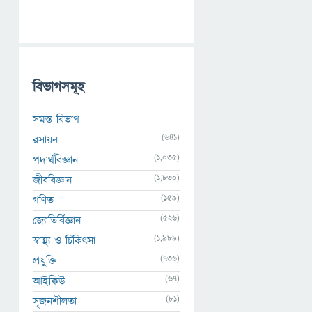
বিভাগসমূহ
সমস্ত বিভাগ
(641)
রসায়ন
(1,035)
পদার্থবিজ্ঞান
(1,830)
জীববিজ্ঞান
(159)
গণিত
(526)
জ্যোতির্বিজ্ঞান
(1,989)
স্বাস্থ্য ও চিকিৎসা
(736)
প্রযুক্তি
(67)
আইকিউ
(81)
সৃজনশীলতা