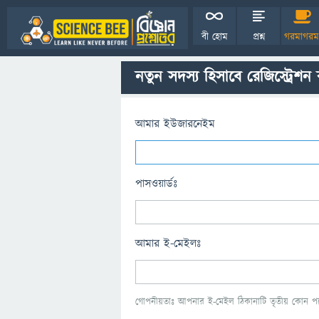
বী হোম
প্রশ্ন
গরমাগরম
নতুন সদস্য হিসাবে রেজিস্ট্রেশন
আমার ইউজারনেইম
পাসওয়ার্ডঃ
আমার ই-মেইলঃ
গোপনীয়তাঃ আপনার ই-মেইল ঠিকানাটি তৃতীয় কোন পক্ষ