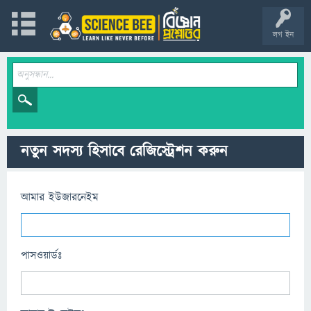
লগ ইন
নতুন সদস্য হিসাবে রেজিস্ট্রেশন করুন
আমার ইউজারনেইম
পাসওয়ার্ডঃ