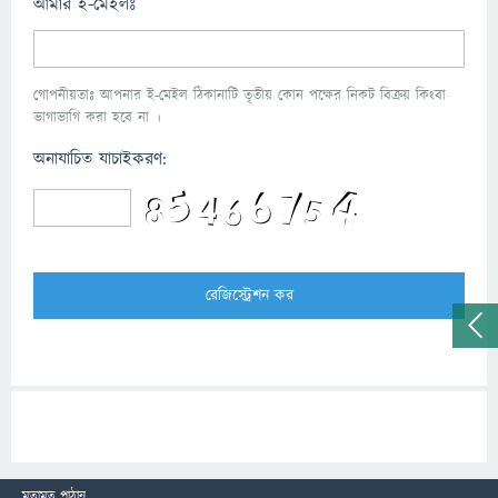
আমার ই-মেইলঃ
গোপনীয়তাঃ আপনার ই-মেইল ঠিকানাটি তৃতীয় কোন পক্ষের নিকট বিক্রয় কিংবা
ভাগাভাগি করা হবে না ।
অনাযাচিত যাচাইকরণ:
মতামত পাঠান