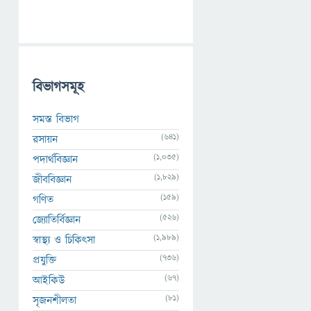
বিভাগসমূহ
সমস্ত বিভাগ
(641)
রসায়ন
(1,035)
পদার্থবিজ্ঞান
(1,829)
জীববিজ্ঞান
(159)
গণিত
(526)
জ্যোতির্বিজ্ঞান
(1,989)
স্বাস্থ্য ও চিকিৎসা
(736)
প্রযুক্তি
(67)
আইকিউ
(81)
সৃজনশীলতা