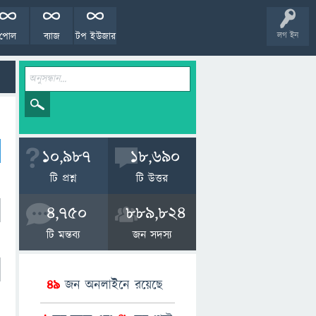
পোল
ব্যাজ
টপ ইউজার
লগ ইন
10,987
18,690
টি প্রশ্ন
টি উত্তর
4,750
889,824
টি মন্তব্য
জন সদস্য
49
জন অনলাইনে রয়েছে