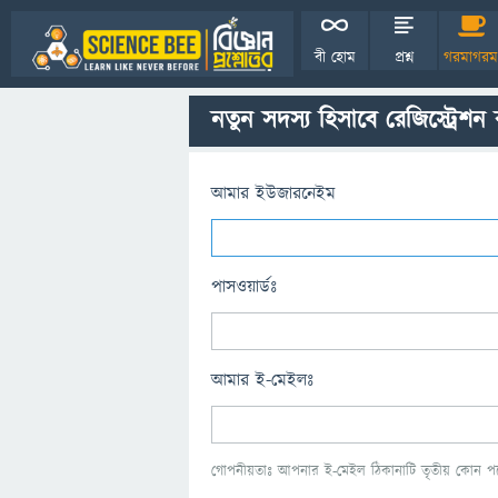
বী হোম
প্রশ্ন
গরমাগরম
নতুন সদস্য হিসাবে রেজিস্ট্রেশন
আমার ইউজারনেইম
পাসওয়ার্ডঃ
আমার ই-মেইলঃ
গোপনীয়তাঃ আপনার ই-মেইল ঠিকানাটি তৃতীয় কোন পক্ষ