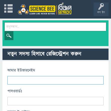
লগ ইন
নতুন সদস্য হিসাবে রেজিস্ট্রেশন করুন
আমার ইউজারনেইম
পাসওয়ার্ডঃ