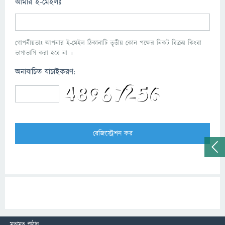
আমার ই-মেইলঃ
গোপনীয়তাঃ আপনার ই-মেইল ঠিকানাটি তৃতীয় কোন পক্ষের নিকট বিক্রয় কিংবা
ভাগাভাগি করা হবে না ।
অনাযাচিত যাচাইকরণ:
মতামত পাঠান