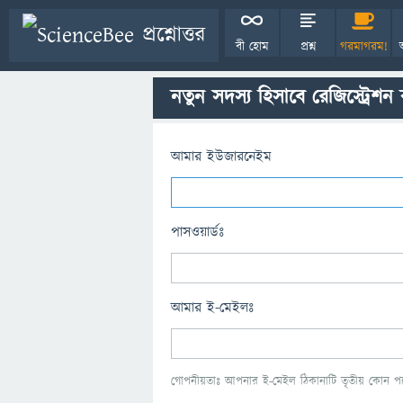
বী হোম
প্রশ্ন
গরমাগরম!
নতুন সদস্য হিসাবে রেজিস্ট্রেশন
আমার ইউজারনেইম
পাসওয়ার্ডঃ
আমার ই-মেইলঃ
গোপনীয়তাঃ আপনার ই-মেইল ঠিকানাটি তৃতীয় কোন পক্ষ