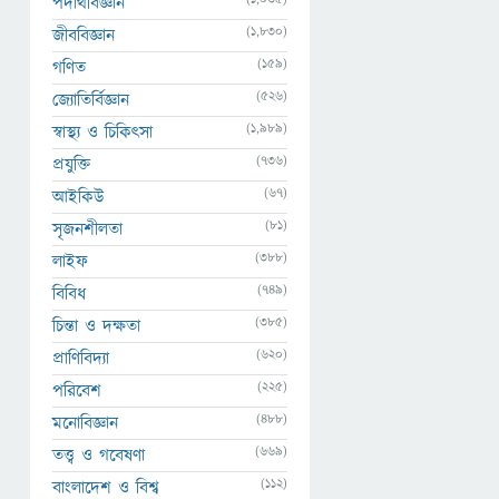
পদার্থবিজ্ঞান
(1,830)
জীববিজ্ঞান
(159)
গণিত
(526)
জ্যোতির্বিজ্ঞান
(1,989)
স্বাস্থ্য ও চিকিৎসা
(736)
প্রযুক্তি
(67)
আইকিউ
(81)
সৃজনশীলতা
(388)
লাইফ
(749)
বিবিধ
(385)
চিন্তা ও দক্ষতা
(620)
প্রাণিবিদ্যা
(225)
পরিবেশ
(488)
মনোবিজ্ঞান
(669)
তত্ত্ব ও গবেষণা
(112)
বাংলাদেশ ও বিশ্ব