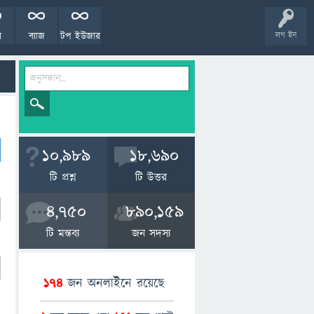
ল
ব্যাজ
টপ ইউজার
লগ ইন
10,989
18,690
টি প্রশ্ন
টি উত্তর
4,750
890,159
টি মন্তব্য
জন সদস্য
174
জন অনলাইনে রয়েছে