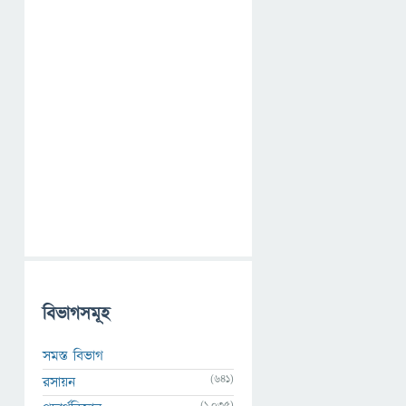
বিভাগসমূহ
সমস্ত বিভাগ
(641)
রসায়ন
(1,035)