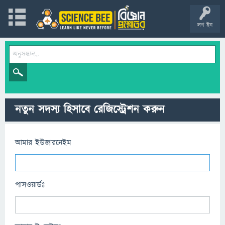
লগ ইন
নতুন সদস্য হিসাবে রেজিস্ট্রেশন করুন
আমার ইউজারনেইম
পাসওয়ার্ডঃ