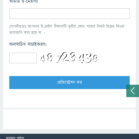
আমার ই-মেইলঃ
গোপনীয়তাঃ আপনার ই-মেইল ঠিকানাটি তৃতীয় কোন পক্ষের নিকট বিক্রয় কিংবা
ভাগাভাগি করা হবে না ।
অনাযাচিত যাচাইকরণ:
মতামত পাঠান