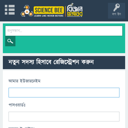
লগ ইন
নতুন সদস্য হিসাবে রেজিস্ট্রেশন করুন
আমার ইউজারনেইম
পাসওয়ার্ডঃ