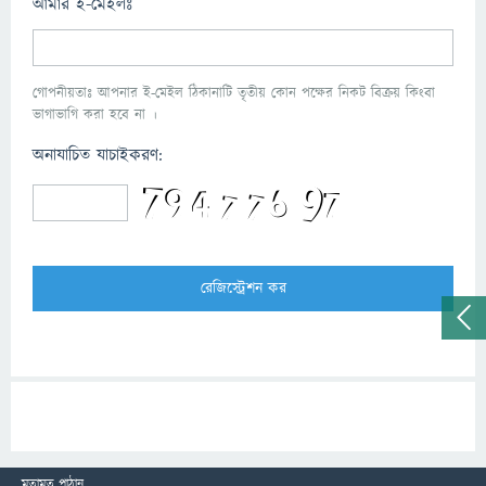
আমার ই-মেইলঃ
গোপনীয়তাঃ আপনার ই-মেইল ঠিকানাটি তৃতীয় কোন পক্ষের নিকট বিক্রয় কিংবা
ভাগাভাগি করা হবে না ।
অনাযাচিত যাচাইকরণ:
মতামত পাঠান