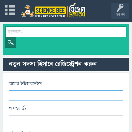
লগ ইন
নতুন সদস্য হিসাবে রেজিস্ট্রেশন করুন
আমার ইউজারনেইম
পাসওয়ার্ডঃ