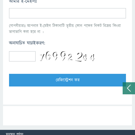
আমার ই-মেইলঃ
গোপনীয়তাঃ আপনার ই-মেইল ঠিকানাটি তৃতীয় কোন পক্ষের নিকট বিক্রয় কিংবা
ভাগাভাগি করা হবে না ।
অনাযাচিত যাচাইকরণ:
মতামত পাঠান