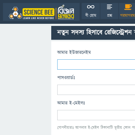
বী হোম
প্রশ্ন
গরমাগরম
নতুন সদস্য হিসাবে রেজিস্ট্রেশন
আমার ইউজারনেইম
পাসওয়ার্ডঃ
আমার ই-মেইলঃ
গোপনীয়তাঃ আপনার ই-মেইল ঠিকানাটি তৃতীয় কোন পক্ষ