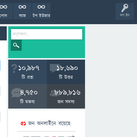
পোল
ব্যাজ
টপ ইউজার
লগ ইন
10,987
18,690
টি প্রশ্ন
টি উত্তর
4,750
889,816
টি মন্তব্য
জন সদস্য
51
জন অনলাইনে রয়েছে