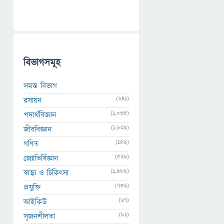
বিভাগসমূহ
সমস্ত বিভাগ
(641)
রসায়ন
(1,035)
পদার্থবিজ্ঞান
(1,829)
জীববিজ্ঞান
(159)
গণিত
(526)
জ্যোতির্বিজ্ঞান
(1,989)
স্বাস্থ্য ও চিকিৎসা
(736)
প্রযুক্তি
(67)
আইকিউ
(81)
সৃজনশীলতা