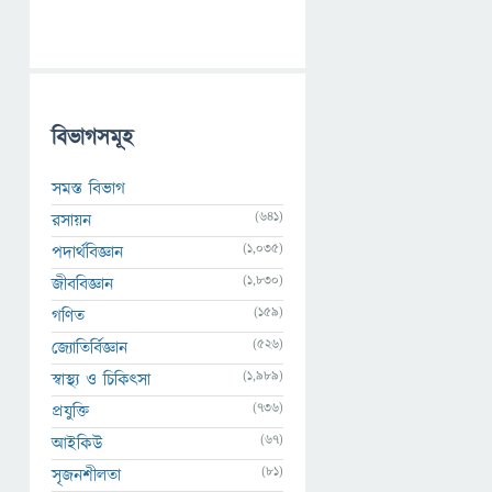
বিভাগসমূহ
সমস্ত বিভাগ
(641)
রসায়ন
(1,035)
পদার্থবিজ্ঞান
(1,830)
জীববিজ্ঞান
(159)
গণিত
(526)
জ্যোতির্বিজ্ঞান
(1,989)
স্বাস্থ্য ও চিকিৎসা
(736)
প্রযুক্তি
(67)
আইকিউ
(81)
সৃজনশীলতা