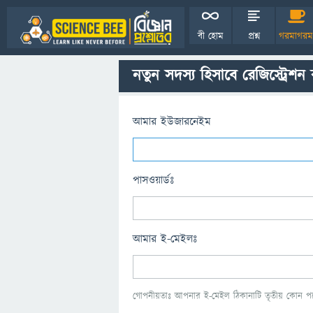
বী হোম
প্রশ্ন
গরমাগরম
নতুন সদস্য হিসাবে রেজিস্ট্রেশন
আমার ইউজারনেইম
পাসওয়ার্ডঃ
আমার ই-মেইলঃ
গোপনীয়তাঃ আপনার ই-মেইল ঠিকানাটি তৃতীয় কোন পক্ষ