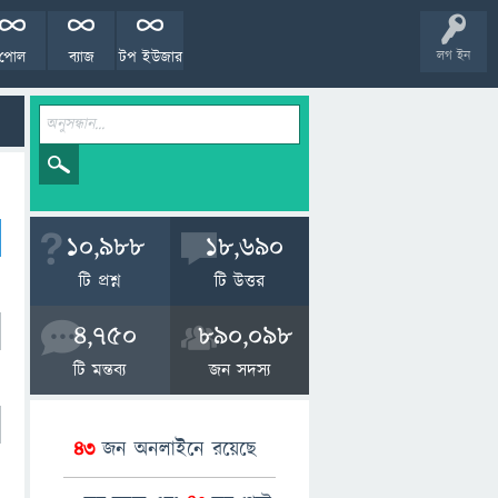
পোল
ব্যাজ
টপ ইউজার
লগ ইন
10,988
18,690
টি প্রশ্ন
টি উত্তর
4,750
890,098
টি মন্তব্য
জন সদস্য
43
জন অনলাইনে রয়েছে