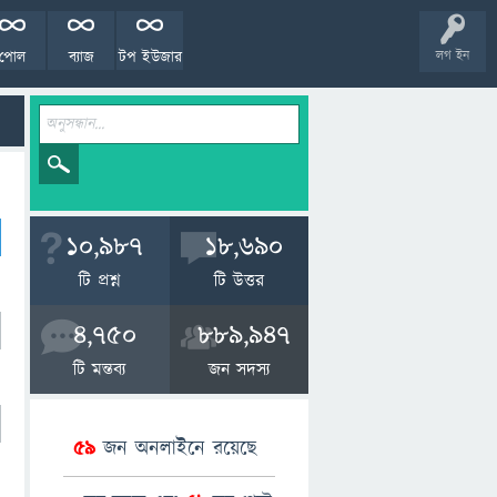
পোল
ব্যাজ
টপ ইউজার
লগ ইন
10,987
18,690
টি প্রশ্ন
টি উত্তর
4,750
889,947
টি মন্তব্য
জন সদস্য
59
জন অনলাইনে রয়েছে