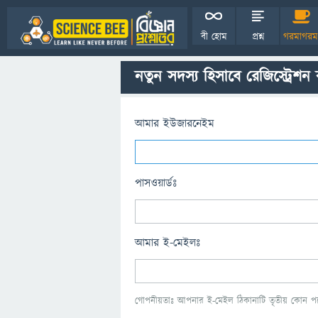
বী হোম
প্রশ্ন
গরমাগরম
নতুন সদস্য হিসাবে রেজিস্ট্রেশন
আমার ইউজারনেইম
পাসওয়ার্ডঃ
আমার ই-মেইলঃ
গোপনীয়তাঃ আপনার ই-মেইল ঠিকানাটি তৃতীয় কোন পক্ষ