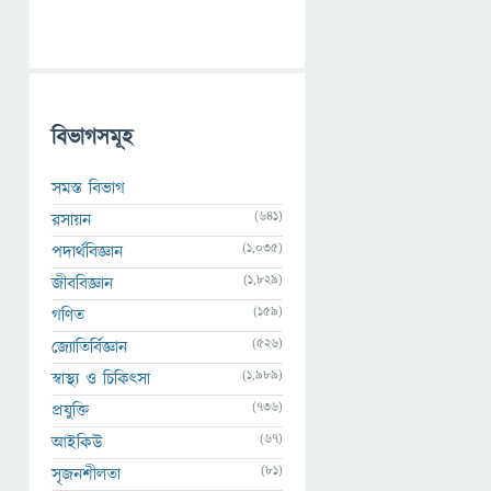
বিভাগসমূহ
সমস্ত বিভাগ
(641)
রসায়ন
(1,035)
পদার্থবিজ্ঞান
(1,829)
জীববিজ্ঞান
(159)
গণিত
(526)
জ্যোতির্বিজ্ঞান
(1,989)
স্বাস্থ্য ও চিকিৎসা
(736)
প্রযুক্তি
(67)
আইকিউ
(81)
সৃজনশীলতা