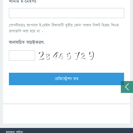
আমার ই-মেইলঃ
গোপনীয়তাঃ আপনার ই-মেইল ঠিকানাটি তৃতীয় কোন পক্ষের নিকট বিক্রয় কিংবা
ভাগাভাগি করা হবে না ।
অনাযাচিত যাচাইকরণ:
মতামত পাঠান