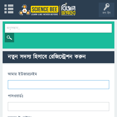
লগ ইন
নতুন সদস্য হিসাবে রেজিস্ট্রেশন করুন
আমার ইউজারনেইম
পাসওয়ার্ডঃ