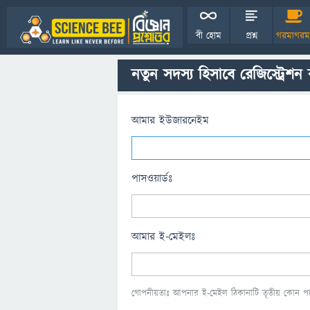
বী হোম
প্রশ্ন
গরমাগরম
নতুন সদস্য হিসাবে রেজিস্ট্রেশন
আমার ইউজারনেইম
পাসওয়ার্ডঃ
আমার ই-মেইলঃ
গোপনীয়তাঃ আপনার ই-মেইল ঠিকানাটি তৃতীয় কোন পক্ষ