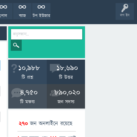
পোল
ব্যাজ
টপ ইউজার
লগ ইন
10,988
18,690
টি প্রশ্ন
টি উত্তর
4,750
890,020
টি মন্তব্য
জন সদস্য
270
জন অনলাইনে রয়েছে