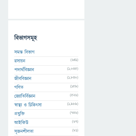
বিভাগসমূহ
সমস্ত বিভাগ
(641)
রসায়ন
(1,035)
পদার্থবিজ্ঞান
(1,830)
জীববিজ্ঞান
(159)
গণিত
(526)
জ্যোতির্বিজ্ঞান
(1,989)
স্বাস্থ্য ও চিকিৎসা
(736)
প্রযুক্তি
(67)
আইকিউ
(81)
সৃজনশীলতা